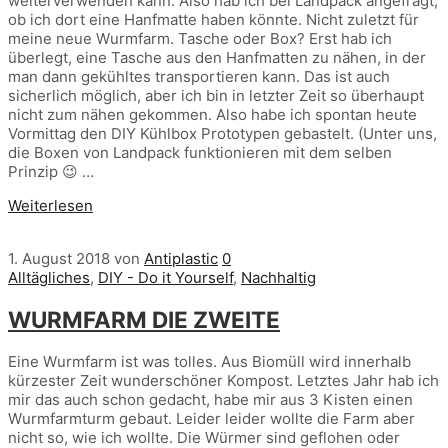
weiterverwenden kann. Also hab ich bei Landpack angefragt,
ob ich dort eine Hanfmatte haben könnte. Nicht zuletzt für
meine neue Wurmfarm. Tasche oder Box? Erst hab ich
überlegt, eine Tasche aus den Hanfmatten zu nähen, in der
man dann gekühltes transportieren kann. Das ist auch
sicherlich möglich, aber ich bin in letzter Zeit so überhaupt
nicht zum nähen gekommen. Also habe ich spontan heute
Vormittag den DIY Kühlbox Prototypen gebastelt. (Unter uns,
die Boxen von Landpack funktionieren mit dem selben
Prinzip 😉 …
Weiterlesen
1. August 2018
von
Antiplastic
0
Alltägliches
,
DIY - Do it Yourself
,
Nachhaltig
WURMFARM DIE ZWEITE
Eine Wurmfarm ist was tolles. Aus Biomüll wird innerhalb
kürzester Zeit wunderschöner Kompost. Letztes Jahr hab ich
mir das auch schon gedacht, habe mir aus 3 Kisten einen
Wurmfarmturm gebaut. Leider leider wollte die Farm aber
nicht so, wie ich wollte. Die Würmer sind geflohen oder