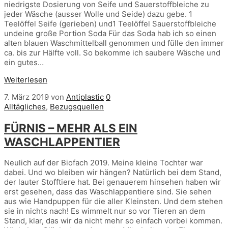
niedrigste Dosierung von Seife und Sauerstoffbleiche zu
jeder Wäsche (ausser Wolle und Seide) dazu gebe. 1
Teelöffel Seife (gerieben) und1 Teelöffel Sauerstoffbleiche
undeine große Portion Soda Für das Soda hab ich so einen
alten blauen Waschmittelball genommen und fülle den immer
ca. bis zur Hälfte voll. So bekomme ich saubere Wäsche und
ein gutes…
Weiterlesen
7. März 2019
von
Antiplastic
0
Alltägliches
,
Bezugsquellen
FÜRNIS – MEHR ALS EIN
WASCHLAPPENTIER
Neulich auf der Biofach 2019. Meine kleine Tochter war
dabei. Und wo bleiben wir hängen? Natürlich bei dem Stand,
der lauter Stofftiere hat. Bei genauerem hinsehen haben wir
erst gesehen, dass das Waschlappentiere sind. Sie sehen
aus wie Handpuppen für die aller Kleinsten. Und dem stehen
sie in nichts nach! Es wimmelt nur so vor Tieren an dem
Stand, klar, das wir da nicht mehr so einfach vorbei kommen.