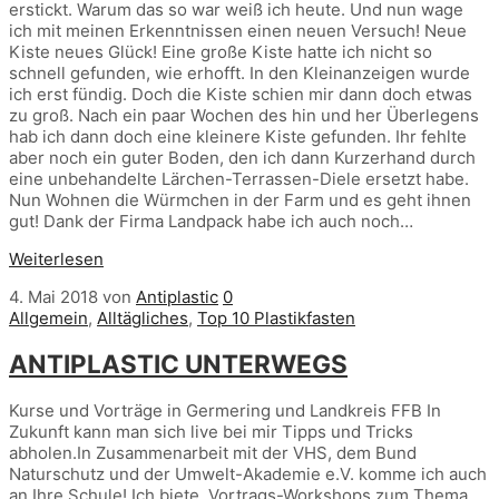
erstickt. Warum das so war weiß ich heute. Und nun wage
ich mit meinen Erkenntnissen einen neuen Versuch! Neue
Kiste neues Glück! Eine große Kiste hatte ich nicht so
schnell gefunden, wie erhofft. In den Kleinanzeigen wurde
ich erst fündig. Doch die Kiste schien mir dann doch etwas
zu groß. Nach ein paar Wochen des hin und her Überlegens
hab ich dann doch eine kleinere Kiste gefunden. Ihr fehlte
aber noch ein guter Boden, den ich dann Kurzerhand durch
eine unbehandelte Lärchen-Terrassen-Diele ersetzt habe.
Nun Wohnen die Würmchen in der Farm und es geht ihnen
gut! Dank der Firma Landpack habe ich auch noch…
Weiterlesen
4. Mai 2018
von
Antiplastic
0
Allgemein
,
Alltägliches
,
Top 10 Plastikfasten
ANTIPLASTIC UNTERWEGS
Kurse und Vorträge in Germering und Landkreis FFB In
Zukunft kann man sich live bei mir Tipps und Tricks
abholen.In Zusammenarbeit mit der VHS, dem Bund
Naturschutz und der Umwelt-Akademie e.V. komme ich auch
an Ihre Schule! Ich biete Vortrags-Workshops zum Thema