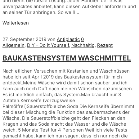
und bietet die ideale Lösung. Jeder Händler, der etwas
unverpacktes anbietet, kann diesen Aufkleber anfordern und
an seiner Tür anbringen. So weiß…
Weiterlesen
27. September 2019
von
Antiplastic
0
Allgemein
,
DIY - Do it Yourself
,
Nachhaltig
,
Rezept
BAUKASTENSYSTEM WASCHMITTEL
Nach etlichen Versuchen mit Kastanien und Waschnüssen
habe ich seit April 2019 das Baukastensystem für mich
entdeckt.Meine Wäsche wird damit schön sauber und ich
kann auch noch Duft nach meinen Wünschen dazumischen.
Es ist merklich einfach, das System.Man braucht nur 3
Zutaten.Kernseife (vorzugsweise
Palmölfrei)Sauerstoffbleiche Soda Die Kernseife übernimmt
bei dieser Mischung die Funktion des saubermachens der
Wäsche. Die Sauerstoffbleiche geht den Flecken an den
Kragen und das Soda macht das Wasser und die Wäsche
weich. 5 Monate Test für 4 Personen Weil ich viele Tests
gemacht habe, kann ich nun sagen, dass ich nur noch die