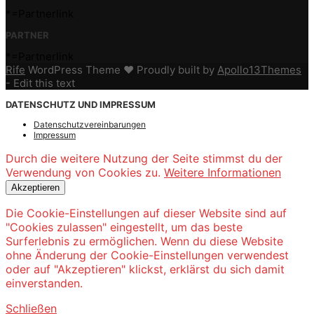
*=Partnerlink
PARTNER
*=Partnerlink
Rife
WordPress Theme ♥ Proudly built by
Apollo13Themes
- Edit this text
DATENSCHUTZ UND IMPRESSUM
Datenschutzvereinbarungen
Impressum
Durch die weitere Nutzung der Seite stimmst du der
Verwendung von Cookies zu.
Weitere Informationen
Akzeptieren
Die Cookie-Einstellungen auf dieser Website sind auf
"Cookies zulassen" eingestellt, um das beste
Surferlebnis zu ermöglichen. Wenn du diese Website
ohne Änderung der Cookie-Einstellungen verwendest
oder auf "Akzeptieren" klickst, erklärst du sich damit
einverstanden.
Schließen