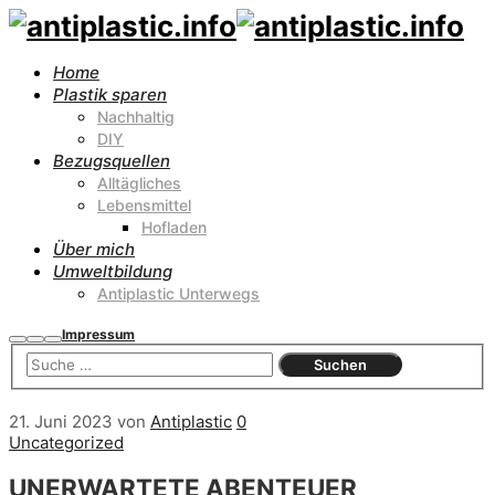
Home
Plastik sparen
Nachhaltig
DIY
Bezugsquellen
Alltägliches
Lebensmittel
Hofladen
Über mich
Umweltbildung
Antiplastic Unterwegs
Impressum
Suchen
Mehr
Hauptmenü
Info
21. Juni 2023
von
Antiplastic
0
Uncategorized
UNERWARTETE ABENTEUER