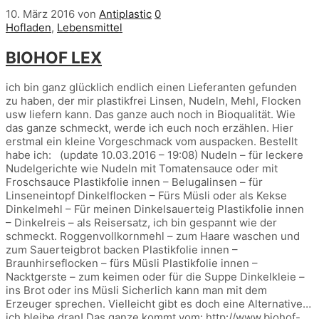
10. März 2016
von
Antiplastic
0
Hofladen
,
Lebensmittel
BIOHOF LEX
ich bin ganz glücklich endlich einen Lieferanten gefunden
zu haben, der mir plastikfrei Linsen, Nudeln, Mehl, Flocken
usw liefern kann. Das ganze auch noch in Bioqualität. Wie
das ganze schmeckt, werde ich euch noch erzählen. Hier
erstmal ein kleine Vorgeschmack vom auspacken. Bestellt
habe ich: (update 10.03.2016 – 19:08) Nudeln – für leckere
Nudelgerichte wie Nudeln mit Tomatensauce oder mit
Froschsauce Plastikfolie innen – Belugalinsen – für
Linseneintopf Dinkelflocken – Fürs Müsli oder als Kekse
Dinkelmehl – Für meinen Dinkelsauerteig Plastikfolie innen
– Dinkelreis – als Reisersatz, ich bin gespannt wie der
schmeckt. Roggenvollkornmehl – zum Haare waschen und
zum Sauerteigbrot backen Plastikfolie innen –
Braunhirseflocken – fürs Müsli Plastikfolie innen –
Nacktgerste – zum keimen oder für die Suppe Dinkelkleie –
ins Brot oder ins Müsli Sicherlich kann man mit dem
Erzeuger sprechen. Vielleicht gibt es doch eine Alternative…
ich bleibe dran! Das ganze kommt vom: http://www.biohof-