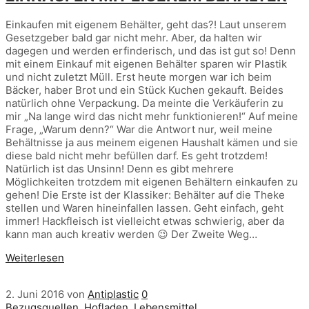
Einkaufen mit eigenem Behälter, geht das?! Laut unserem
Gesetzgeber bald gar nicht mehr. Aber, da halten wir
dagegen und werden erfinderisch, und das ist gut so! Denn
mit einem Einkauf mit eigenen Behälter sparen wir Plastik
und nicht zuletzt Müll. Erst heute morgen war ich beim
Bäcker, haber Brot und ein Stück Kuchen gekauft. Beides
natürlich ohne Verpackung. Da meinte die Verkäuferin zu
mir „Na lange wird das nicht mehr funktionieren!“ Auf meine
Frage, „Warum denn?“ War die Antwort nur, weil meine
Behältnisse ja aus meinem eigenen Haushalt kämen und sie
diese bald nicht mehr befüllen darf. Es geht trotzdem!
Natürlich ist das Unsinn! Denn es gibt mehrere
Möglichkeiten trotzdem mit eigenen Behältern einkaufen zu
gehen! Die Erste ist der Klassiker: Behälter auf die Theke
stellen und Waren hineinfallen lassen. Geht einfach, geht
immer! Hackfleisch ist vielleicht etwas schwierig, aber da
kann man auch kreativ werden 😉 Der Zweite Weg…
Weiterlesen
2. Juni 2016
von
Antiplastic
0
Bezugsquellen
,
Hofladen
,
Lebensmittel