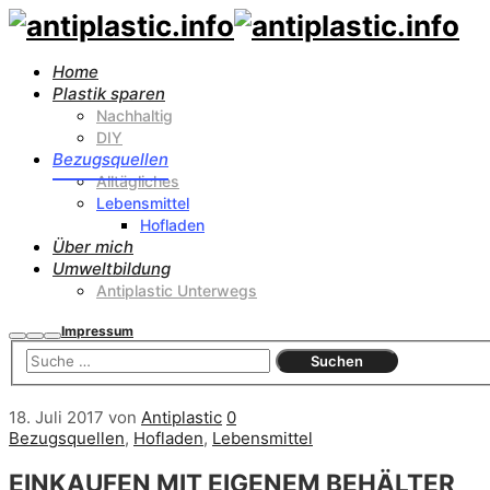
Home
Plastik sparen
Nachhaltig
DIY
Bezugsquellen
Alltägliches
Lebensmittel
Hofladen
Über mich
Umweltbildung
Antiplastic Unterwegs
Impressum
Suchen
Mehr
Hauptmenü
Info
18. Juli 2017
von
Antiplastic
0
Bezugsquellen
,
Hofladen
,
Lebensmittel
EINKAUFEN MIT EIGENEM BEHÄLTER