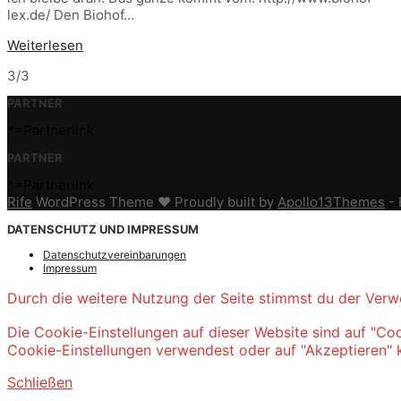
lex.de/ Den Biohof…
Weiterlesen
3/3
PARTNER
*=Partnerlink
PARTNER
*=Partnerlink
Rife
WordPress Theme ♥ Proudly built by
Apollo13Themes
- 
DATENSCHUTZ UND IMPRESSUM
Datenschutzvereinbarungen
Impressum
Durch die weitere Nutzung der Seite stimmst du der Ver
Die Cookie-Einstellungen auf dieser Website sind auf "Co
Cookie-Einstellungen verwendest oder auf "Akzeptieren" kl
Schließen