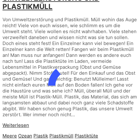
PLASTIKMÜLL
Von Umweltzerstörung und Plastikmüll. Müll wohin das Auge
reicht! Viele von euch wissen, wie schlimm es um die
Umwelt steht. Viele wollen es nicht wahrhaben. Viele stehen
verzweifelt daneben und wissen nicht was sie tun sollen.
Doch eines steht fest! Ein Einzelner kann viel bewegen! Ein
Einzelner kann die Welt retten! Fangen wir beim Plastikmüll
an! Man muss nur anfangen! Dann werden es andere euch
nach tun! Lass die Plastiktüte im Laden, vermeide
Lebensmittel in Plastikverpackung (Obst und Gemüse
abgepackt). Nimm Stoffbeutel! Für den Einkauf und das Obst
und Gemüse! Und ganz wichtig: Benutzt Mülleimer! Lasst
nicht einfach euren Müll auf den Boden fallen! Ich gehe vor
die Haustüre und was sehe ich? Müll, überall Müll und der
meiste Müll ist Plastik-Müll. Plastik, das Material, das sich am
langsamsten abbaut und dabei noch ganz viele Schadstoffe
abgibt. Wir haben schon genug Plastik, das unsere Umwelt
zerstört. Wer immer noch nicht…
Weiterlesen
Meere
Ozean
Plastik
Plastikmüll
Plastiktüte