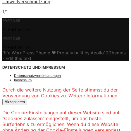
Umweltverschmutzung
1/1
PARTNER
*=Partnerlink
PARTNER
*=Partnerlink
Rife
WordPress Theme ♥ Proudly built by
Apollo13Themes
- Edit this text
DATENSCHUTZ UND IMPRESSUM
Datenschutzvereinbarungen
Impressum
Durch die weitere Nutzung der Seite stimmst du der
Verwendung von Cookies zu.
Weitere Informationen
Akzeptieren
Die Cookie-Einstellungen auf dieser Website sind auf
"Cookies zulassen" eingestellt, um das beste
Surferlebnis zu ermöglichen. Wenn du diese Website
ohne Änderung der Cookie-Einstellungen verwendest