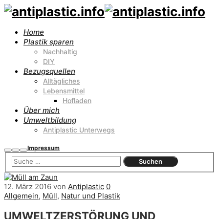
Home
Plastik sparen
Nachhaltig
DIY
Bezugsquellen
Alltägliches
Lebensmittel
Hofladen
Über mich
Umweltbildung
Antiplastic Unterwegs
Impressum
Suchen
Mehr
Hauptmenü
Info
12. März 2016
von
Antiplastic
0
Allgemein
,
Müll
,
Natur und Plastik
UMWELTZERSTÖRUNG UND