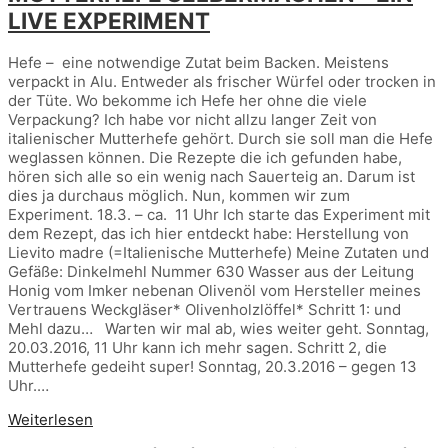
LIVE EXPERIMENT
Hefe – eine notwendige Zutat beim Backen. Meistens
verpackt in Alu. Entweder als frischer Würfel oder trocken in
der Tüte. Wo bekomme ich Hefe her ohne die viele
Verpackung? Ich habe vor nicht allzu langer Zeit von
italienischer Mutterhefe gehört. Durch sie soll man die Hefe
weglassen können. Die Rezepte die ich gefunden habe,
hören sich alle so ein wenig nach Sauerteig an. Darum ist
dies ja durchaus möglich. Nun, kommen wir zum
Experiment. 18.3. – ca. 11 Uhr Ich starte das Experiment mit
dem Rezept, das ich hier entdeckt habe: Herstellung von
Lievito madre (=Italienische Mutterhefe) Meine Zutaten und
Gefäße: Dinkelmehl Nummer 630 Wasser aus der Leitung
Honig vom Imker nebenan Olivenöl vom Hersteller meines
Vertrauens Weckgläser* Olivenholzlöffel* Schritt 1: und
Mehl dazu… Warten wir mal ab, wies weiter geht. Sonntag,
20.03.2016, 11 Uhr kann ich mehr sagen. Schritt 2, die
Mutterhefe gedeiht super! Sonntag, 20.3.2016 – gegen 13
Uhr.…
Weiterlesen