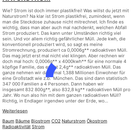
Wie? Strom ist doch immer plastikfrei! Was willst du jetzt mit
Naturstrom? Na klar ist Strom plastikfrei, zumindest, wenn
man die Steckdose zuhause nicht mitrechnet. Ich finde es
wichtig, dass man aber auch mal nachdenkt, welchen Abfall
Strom produziert. Das kann unter Umständen richtig viel
sein. Und vor allem richtig gefährlicher Müll. Jede kwh, die
konventionell produziert wird, so sagt es meine
Stromrechnung, produziert ca 0,0006g** radioaktiven Müll.
Das mag jetzt erst mal nicht viel klingen. Aber rechnen wir
doch mal hoch: 0,0006g** x 4000kwh** für eine normale 4
köpfige Familie, das ergibt 2,4g** radioaktiven Müll. Das
ganze nehmen wir dann mal 1,388 Millionen Einwohner für
eine Großstadt wie z.b. München. Das sind dann statistisch
347 000 Familien a 4 Personen. Dann haben wir
insgesamt 832 800g**, also 832,8 kg** radioaktiven Müll pro
Jahr. Wo nun also hin mit dem ganzen radioaktiven Müll?
Richtig, in Endlager irgendwo unter der Erde, wo…
Weiterlesen
Baum
Bäume
Biostrom
CO2
Naturstrom
Ökostrom
Radioaktivität
Strom