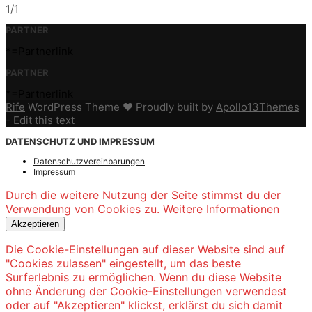
1/1
PARTNER
*=Partnerlink
PARTNER
*=Partnerlink
Rife
WordPress Theme ♥ Proudly built by
Apollo13Themes
- Edit this text
DATENSCHUTZ UND IMPRESSUM
Datenschutzvereinbarungen
Impressum
Durch die weitere Nutzung der Seite stimmst du der
Verwendung von Cookies zu.
Weitere Informationen
Akzeptieren
Die Cookie-Einstellungen auf dieser Website sind auf
"Cookies zulassen" eingestellt, um das beste
Surferlebnis zu ermöglichen. Wenn du diese Website
ohne Änderung der Cookie-Einstellungen verwendest
oder auf "Akzeptieren" klickst, erklärst du sich damit