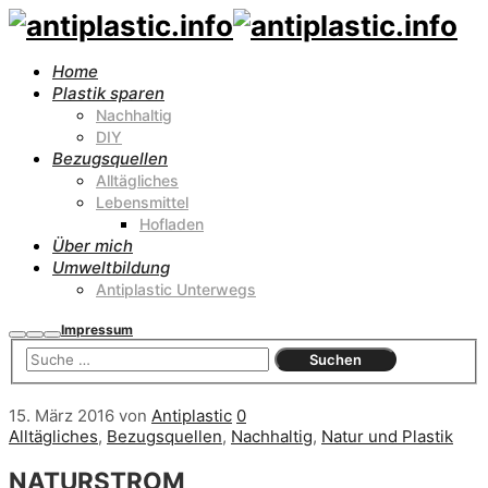
Home
Plastik sparen
Nachhaltig
DIY
Bezugsquellen
Alltägliches
Lebensmittel
Hofladen
Über mich
Umweltbildung
Antiplastic Unterwegs
Impressum
Suchen
Mehr
Hauptmenü
Info
15. März 2016
von
Antiplastic
0
Alltägliches
,
Bezugsquellen
,
Nachhaltig
,
Natur und Plastik
NATURSTROM