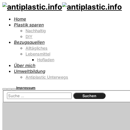
Home
Plastik sparen
Nachhaltig
DIY
Bezugsquellen
Alltägliches
Lebensmittel
Hofladen
Über mich
Umweltbildung
Antiplastic Unterwegs
Impressum
Suchen
Mehr
Hauptmenü
Info